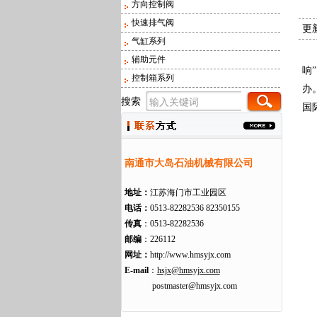
方向控制阀
快速排气阀
更新
气缸系列
2
辅助元件
响
控制箱系列
办
搜索
国
南通市大岛石油机械有限公司
地址：
江苏海门市工业园区
电话：
0513-82282536 82350155
传真
：0513-82282536
邮编
：226112
网址：
http://www.hmsyjx.com
E-mail
：
hsjx@hmsyjx.com
postmaster@hmsyjx.com