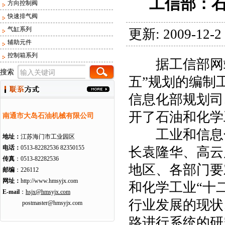
工信部：石
方向控制阀
快速排气阀
气缸系列
更新: 2009-12-2
辅助元件
控制箱系列
据工信部网站
搜索
五”规划的编制
信息化部规划司
开了石油和化学
南通市大岛石油机械有限公司
工业和信息化
地址：
江苏海门市工业园区
电话：
0513-82282536 82350155
长袁隆华、高云
传真
：0513-82282536
地区、各部门要
邮编
：226112
网址：
http://www.hmsyjx.com
和化学工业“十
E-mail
：
hsjx@hmsyjx.com
行业发展的现状
postmaster@hmsyjx.com
路进行系统的研